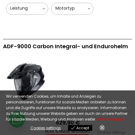
ADF-9000 Carbon Integral- und Endurohelm
Wir verwenden Cookies, um Inhalte und Anzeigen zu
personalisieren, Funktionen für soziale Medien anbieten zu können
und die Zugriffe auf unsere Website zu analysieren. Informationen
zu Ihrer Nutzung unserer Website geben wir auch an unsere Partner
für soziale Medien, Werbung und Analysen weiter.
Mehr anzeigen
529,90
€
Cookies settings
Accept
19,00 % MwSt. enthalten
Cookies settings