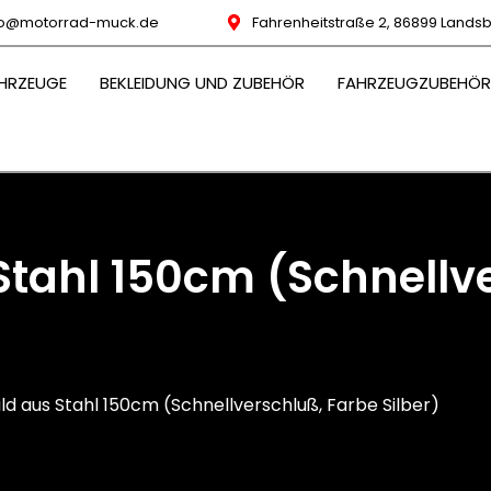
fo@motorrad-muck.de
Fahrenheitstraße 2, 86899 Lands
FAHRZEUGE
BEKLEIDUNG UND ZUBEHÖR
FAHRZE
UNTERNEHMEN
Stahl 150cm (Schnellv
d aus Stahl 150cm (Schnellverschluß, Farbe Silber)