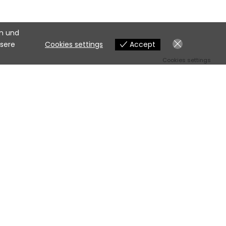
en und
nsere
Cookies settings
Accept
Cookies settings
e andere Befestigungsschrauben/ Schellen benötigen oder