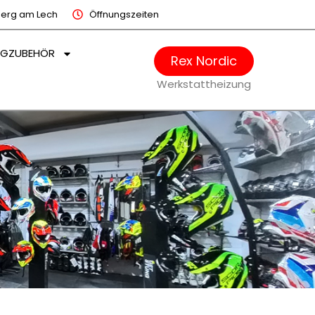
berg am Lech
Öffnungszeiten
UGZUBEHÖR
Rex Nordic
Werkstattheizung