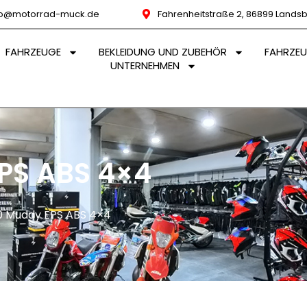
fo@motorrad-muck.de
Fahrenheitstraße 2, 86899 Lands
FAHRZEUGE
BEKLEIDUNG UND ZUBEHÖR
FAHRZE
UNTERNEHMEN
PS ABS 4×4
0 Muddy EPS ABS 4×4