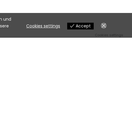
en und
nsere
Cookies settings
Accept
Cookies settings
ylinder, 4-Takt
n.
ng (CDI)