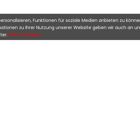
ersonalisieren, Funktionen für soziale Medien anbieten zu könn
rmationen zu Ihrer Nutzung unserer Website geben wir auch an u
ter.
Mehr anzeigen
Benzinbetrieben, 1 Z
90 km/h
686 cm³
32 kW @ 5.500 U./Mi
Flüssigkeitskühlung
Elektronische Zündu
Elektrostarter