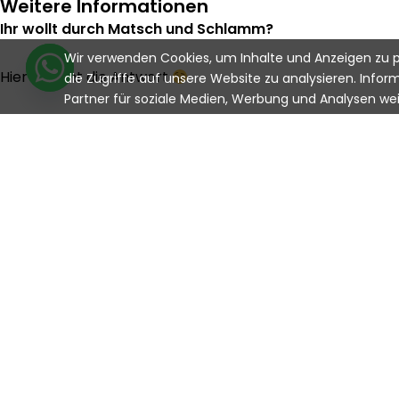
Weitere Informationen
Ihr wollt durch Matsch und Schlamm?
Wir verwenden Cookies, um Inhalte und Anzeigen zu p
Hier kommt die Antwort
die Zugriffe auf unsere Website zu analysieren. Info
Partner für soziale Medien, Werbung und Analysen wei
Motor:
Höchstgeschwindigkeit:
Hubraum:
Leistung (max.):
Kühlung:
Zündung:
Starter: